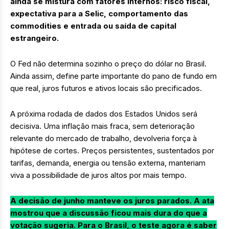
ainda se mistura com fatores internos: risco fiscal,
expectativa para a Selic, comportamento das
commodities e entrada ou saída de capital
estrangeiro.
O Fed não determina sozinho o preço do dólar no Brasil.
Ainda assim, define parte importante do pano de fundo em
que real, juros futuros e ativos locais são precificados.
A próxima rodada de dados dos Estados Unidos será
decisiva. Uma inflação mais fraca, sem deterioração
relevante do mercado de trabalho, devolveria força à
hipótese de cortes. Preços persistentes, sustentados por
tarifas, demanda, energia ou tensão externa, manteriam
viva a possibilidade de juros altos por mais tempo.
A decisão de junho manteve os juros parados. A ata
mostrou que a discussão ficou mais dura do que a
votação sugeria. Para o Brasil, o teste agora é saber