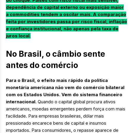
do choque. Países com risco fiscal mais sensível,
dependência de capital externo ou exposição maior
a commodities tendem a oscilar mais. A comparação
feita por investidores passa por risco fiscal, inflação
e confiança institucional, não apenas pela taxa de
juros local.
No Brasil, o câmbio sente
antes do comércio
Para o Brasil, o efeito mais rápido da política
monetária americana não vem do comércio bilateral
com os Estados Unidos. Vem do sistema financeiro
internacional
. Quando o capital global procura ativos
americanos, moedas emergentes perdem força com mais
facilidade. Para empresas brasileiras, dólar mais
pressionado encarece bens de capital e insumos
importados. Para consumidores, o repasse aparece de