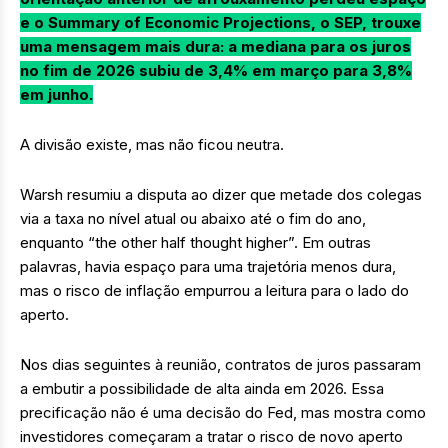
e o Summary of Economic Projections, o SEP, trouxe
uma mensagem mais dura: a mediana para os juros
no fim de 2026 subiu de 3,4% em março para 3,8%
em junho.
A divisão existe, mas não ficou neutra.
Warsh resumiu a disputa ao dizer que metade dos colegas
via a taxa no nível atual ou abaixo até o fim do ano,
enquanto “the other half thought higher”. Em outras
palavras, havia espaço para uma trajetória menos dura,
mas o risco de inflação empurrou a leitura para o lado do
aperto.
Nos dias seguintes à reunião, contratos de juros passaram
a embutir a possibilidade de alta ainda em 2026. Essa
precificação não é uma decisão do Fed, mas mostra como
investidores começaram a tratar o risco de novo aperto