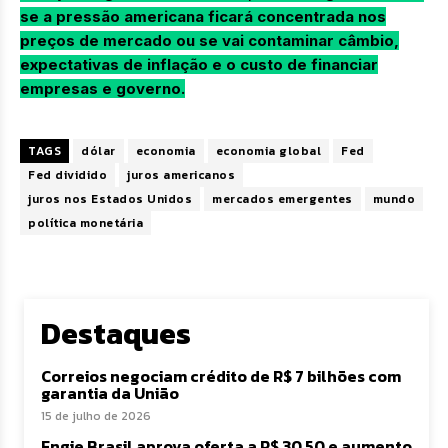
se a pressão americana ficará concentrada nos
preços de mercado ou se vai contaminar câmbio,
expectativas de inflação e o custo de financiar
empresas e governo.
TAGS
dólar
economia
economia global
Fed
Fed dividido
juros americanos
juros nos Estados Unidos
mercados emergentes
mundo
política monetária
Destaques
Correios negociam crédito de R$ 7 bilhões com
garantia da União
15 de julho de 2026
Engie Brasil aprova oferta a R$ 30,50 e aumento