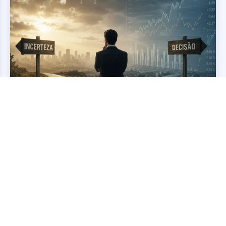
Incerteza econômica:
teoria, mercado e decisão
JULIO HEGEDUS NETTO
-
9 DE JULHO DE 2026