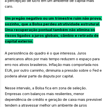
a percepção de lucro em um ambiente de capital mais
caro.
Um pregão negativo ou um trimestre ruim não prova,
sozinho, que a Bolsa perdeu atratividade estrutural.
Uma recuperação pontual também não elimina os
riscos ligados a juros globais, câmbio e retirada de
capital externo.
A persistência do quadro é o que interessa. Juros
americanos altos por mais tempo reduzem o espaço para
erro nos ativos brasileiros. Inflação mais comportada nos
EUA, por outro caminho, diminuiria a pressão sobre o Fed e
poderia aliviar parte da disputa por capital.
Nesse intervalo, a Bolsa fica em zona de seleção.
Empresas com balanços mais resilientes, menor
dependência de crédito e geração de caixa mais previsível
tendem a atravessar melhor um ambiente de juros