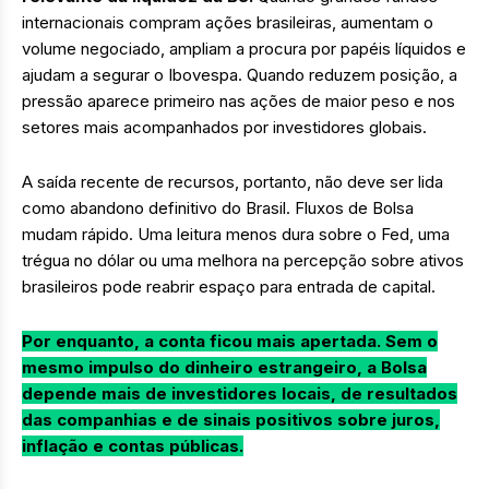
internacionais compram ações brasileiras, aumentam o
volume negociado, ampliam a procura por papéis líquidos e
ajudam a segurar o Ibovespa. Quando reduzem posição, a
pressão aparece primeiro nas ações de maior peso e nos
setores mais acompanhados por investidores globais.
A saída recente de recursos, portanto, não deve ser lida
como abandono definitivo do Brasil. Fluxos de Bolsa
mudam rápido. Uma leitura menos dura sobre o Fed, uma
trégua no dólar ou uma melhora na percepção sobre ativos
brasileiros pode reabrir espaço para entrada de capital.
Por enquanto, a conta ficou mais apertada. Sem o
mesmo impulso do dinheiro estrangeiro, a Bolsa
depende mais de investidores locais, de resultados
das companhias e de sinais positivos sobre juros,
inflação e contas públicas.