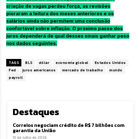
criação de vagas perdeu força, as revisões
pioraram a leitura dos meses anteriores e os
salários ainda não permitem uma conclusão
confortável sobre inflação. O próximo passo dos
juros dependerá de qual desses sinais ganhar peso
nos dados seguintes.
TAGS
BLS
dólar
economia global
Estados Unidos
Fed
juros americanos
mercado de trabalho
mundo
payroll
Destaques
Correios negociam crédito de R$ 7 bilhões com
garantia da União
15 de julho de 2026