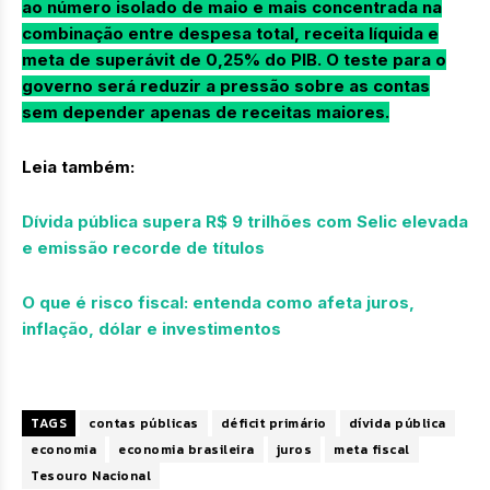
ao número isolado de maio e mais concentrada na
combinação entre despesa total, receita líquida e
meta de superávit de 0,25% do PIB. O teste para o
governo será reduzir a pressão sobre as contas
sem depender apenas de receitas maiores.
Leia também:
Dívida pública supera R$ 9 trilhões com Selic elevada
e emissão recorde de títulos
O que é risco fiscal: entenda como afeta juros,
inflação, dólar e investimentos
TAGS
contas públicas
déficit primário
dívida pública
economia
economia brasileira
juros
meta fiscal
Tesouro Nacional