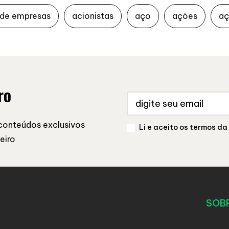
 de empresas
acionistas
aço
ações
aç
ro
conteúdos exclusivos
Li e aceito os termos da
eiro
SOB