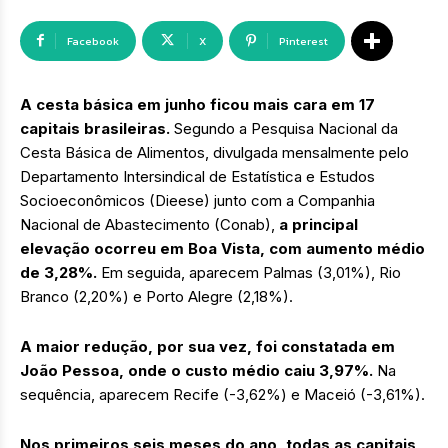
Facebook
X
Pinterest
A cesta básica em junho ficou mais cara em 17
capitais brasileiras.
Segundo a Pesquisa Nacional da
Cesta Básica de Alimentos, divulgada mensalmente pelo
Departamento Intersindical de Estatística e Estudos
Socioeconômicos (Dieese) junto com a Companhia
Nacional de Abastecimento (Conab),
a principal
elevação ocorreu em Boa Vista, com aumento médio
de 3,28%.
Em seguida, aparecem Palmas (3,01%), Rio
Branco (2,20%) e Porto Alegre (2,18%).
A maior redução, por sua vez, foi constatada em
João Pessoa, onde o custo médio caiu 3,97%.
Na
sequência, aparecem Recife (-3,62%) e Maceió (-3,61%).
Nos primeiros seis meses do ano, todas as capitais