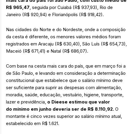
mais cara do país foi São Paulo, com custo médio de
R$ 965,47
, seguida por Cuiabá (R$ 937,93), Rio de
Janeiro (R$ 920,94) e Florianópolis (R$ 918,42).
Nas cidades do Norte e do Nordeste, onde a composição
da cesta é diferente, os menores valores médios foram
registrados em Aracaju (R$ 630,40), São Luís (R$ 654,73),
Maceió (R$ 671,41) e Natal (R$ 686,07).
Com base na cesta mais cara do país, que em março foi a
de São Paulo, e levando em consideração a determinação
constitucional que estabelece que o salário mínimo deve
ser suficiente para suprir as despesas com alimentação,
moradia, saúde, educação, vestuário, higiene, transporte,
lazer e previdência,
o Dieese estimou que valor
do mínimo em junho deveria ser de R$ 8.110,92.
O
montante é cinco vezes superior ao salário mínimo atual,
estabelecido em R$ 1.621.