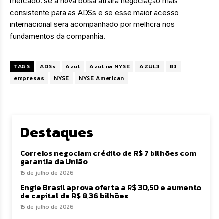
mercado: se a nova bolsa atrairá negociação mais
consistente para as ADSs e se esse maior acesso
internacional será acompanhado por melhora nos
fundamentos da companhia.
TAGS
ADSs
Azul
Azul na NYSE
AZUL3
B3
empresas
NYSE
NYSE American
Destaques
Correios negociam crédito de R$ 7 bilhões com
garantia da União
15 de julho de 2026
Engie Brasil aprova oferta a R$ 30,50 e aumento
de capital de R$ 8,36 bilhões
15 de julho de 2026