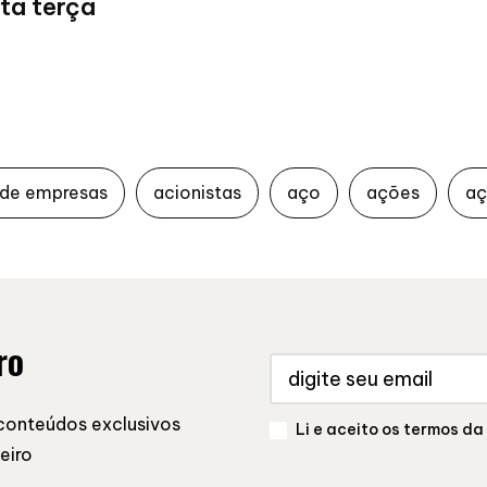
ta terça
 de empresas
acionistas
aço
ações
aç
ro
conteúdos exclusivos
Li e aceito os termos da
eiro