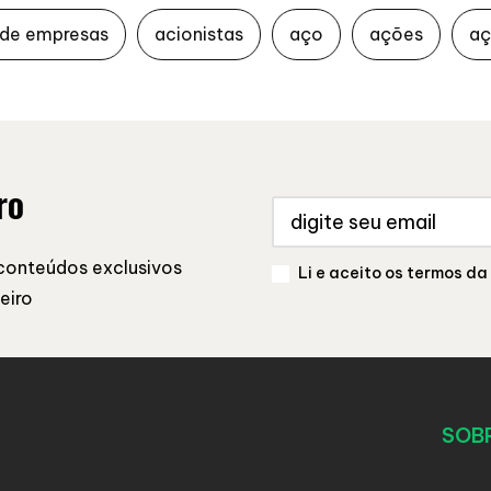
 de empresas
acionistas
aço
ações
aç
ro
conteúdos exclusivos
Li e aceito os termos da
eiro
SOB