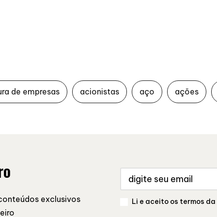
ura de empresas
acionistas
aço
ações
ro
conteúdos exclusivos
Li e aceito os termos da
eiro